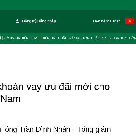
Đăng ký/Đăng nhập
Liên hệ tòa soạn
Í
CÔNG NGHIỆP THAN
ĐIỆN HẠT NHÂN, NĂNG LƯỢNG TÁI TẠO
KHOA HỌC, CÔ
hoản vay ưu đãi mới cho
t Nam
i, ông Trần Đình Nhân - Tổng giám