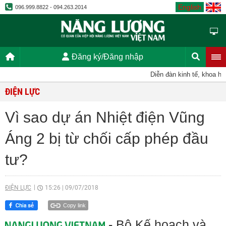
English
096.999.8822 - 094.263.2014
Đăng ký/Đăng nhập
Diễn đàn kinh tế, khoa học,
ĐIỆN LỰC
Vì sao dự án Nhiệt điện Vũng
Áng 2 bị từ chối cấp phép đầu
tư?
ĐIỆN LỰC
15:26
|
09/07/2018
Copy link
- Bộ Kế hoạch và