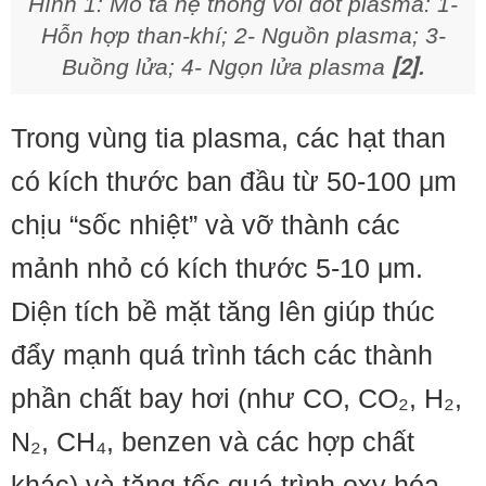
Hình 1: Mô tả hệ thống vòi đốt plasma: 1-
Hỗn hợp than-khí; 2- Nguồn plasma; 3-
Buồng lửa; 4- Ngọn lửa plasma
[2].
Trong vùng tia plasma, các hạt than
có kích thước ban đầu từ 50-100 μm
chịu “sốc nhiệt” và vỡ thành các
mảnh nhỏ có kích thước 5-10 μm.
Diện tích bề mặt tăng lên giúp thúc
đẩy mạnh quá trình tách các thành
phần chất bay hơi (như CO, CO₂, H₂,
N₂, CH₄, benzen và các hợp chất
khác) và tăng tốc quá trình oxy hóa