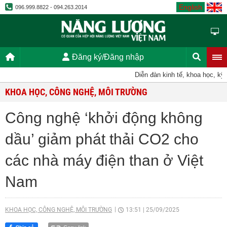
English
096.999.8822 - 094.263.2014
Đăng ký/Đăng nhập
Diễn đàn kinh tế, khoa học, kỹ thu
KHOA HỌC, CÔNG NGHỆ, MÔI TRƯỜNG
Công nghệ ‘khởi động không
dầu’ giảm phát thải CO2 cho
các nhà máy điện than ở Việt
Nam
KHOA HỌC, CÔNG NGHỆ, MÔI TRƯỜNG
13:51
|
25/09/2025