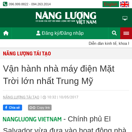
English
096.999.8822 - 094.263.2014
Đăng ký/Đăng nhập
Diễn đàn kinh tế, khoa học
NĂNG LƯỢNG TÁI TẠO
Vận hành nhà máy điện Mặt
Trời lớn nhất Trung Mỹ
NĂNG LƯỢNG TÁI TẠO
10:32
|
10/05/2017
Copy link
- Chính phủ El
Salvador vừa đưa vào hoạt động nhà