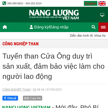
English
096.999.8822 - 094.263.2014
Đăng ký/Đăng nhập
Diễn đàn kinh tế, khoa học, k
CÔNG NGHIỆP THAN
Tuyển than Cửa Ông duy trì
sản xuất, đảm bảo việc làm cho
người lao động
CÔNG NGHIỆP THAN
08:34
|
07/09/2021
Copy link
- Mới đây, Phó Bí