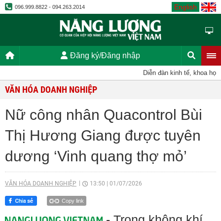
English
096.999.8822 - 094.263.2014
Đăng ký/Đăng nhập
Diễn đàn kinh tế, khoa học, kỹ
VĂN HÓA DOANH NGHIỆP
Nữ công nhân Quacontrol Bùi
Thị Hương Giang được tuyên
dương ‘Vinh quang thợ mỏ’
VĂN HÓA DOANH NGHIỆP
13:50
|
01/07/2026
Copy link
- Trong không khí