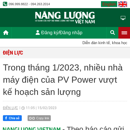
English
096.999.8822 - 094.263.2014
Đăng ký/Đăng nhập
Diễn đàn kinh tế, khoa học, k
ĐIỆN LỰC
Trong tháng 1/2023, nhiều nhà
máy điện của PV Power vượt
kế hoạch sản lượng
ĐIỆN LỰC
11:05
|
15/02/2023
Copy link
- Theo báo cáo gửi