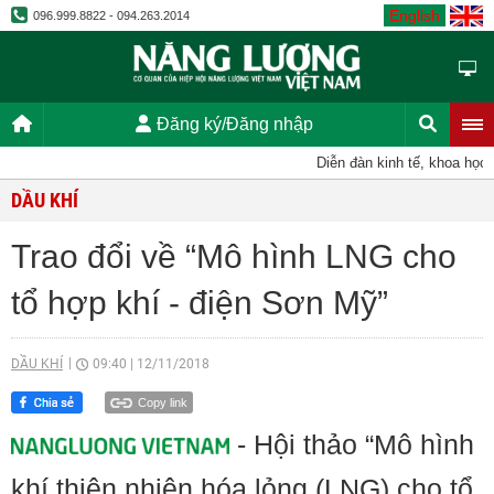
English
096.999.8822 - 094.263.2014
Đăng ký/Đăng nhập
Diễn đàn kinh tế, khoa học, k
DẦU KHÍ
Trao đổi về “Mô hình LNG cho
tổ hợp khí - điện Sơn Mỹ”
DẦU KHÍ
09:40
|
12/11/2018
Copy link
- Hội thảo “Mô hình
khí thiên nhiên hóa lỏng (LNG) cho tổ