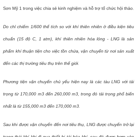
Sơn Mỹ 1 trong việc chia sẻ kinh nghiệm và hỗ trợ tổ chức hội thảo.
Do chỉ chiếm 1/600 thể tích so với khí thiên nhiên ở điều kiện tiêu
chuẩn (15 độ C, 1 atm), khí thiên nhiên hóa lỏng - LNG là sản
phẩm khí thuận tiện cho việc tồn chứa, vận chuyển từ nơi sản xuất
đến các thị trường tiêu thụ trên thế giới.
Phương tiện vận chuyển chủ yếu hiện nay là các tàu LNG với tải
trọng từ 170,000 m3 đến 260,000 m3, trong đó tải trọng phổ biến
nhất là từ 155,000 m3 đến 170,000 m3.
Sau khi được vận chuyển đến nơi tiêu thụ, LNG được chuyển trở lại
trạng thái khí khi đi qua thiết bị tái hóa khí, sau đó được bơm vào