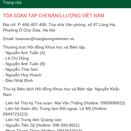
Trang chủ
TÒA SOẠN TẠP CHÍ NĂNG LƯỢNG VIỆT NAM
Địa chỉ: P. 406-407-408, Tòa nhà Văn phòng, số 87 Láng Hạ,
Phường Ô Chợ Dừa, Hà Nội
Email: toasoan@nangluongvietnam.vn
Thường trực Hội đồng Khoa học và Biên tập:
​​​​​​- Nguyễn Anh Tuấn (A)
- Lê Chí Dũng
- Nguyễn Anh Tuấn (B)
- Nguyễn Thái Sơn
- Nguyễn Huy Hoạch
- Đào Nhật Đình
Thư ký Biên dịch Hội đồng Khoa học và Biên tập: Nguyễn Khắc
Nam
· Liên hệ Thư ký Tòa soạn: Mai Văn Thắng (Hotline: 0969998822)
· Liên hệ Giám đốc Trung tâm Đối ngoại: Lê Mỹ (Hotline:
0949723223)
· Liên hệ Trung tâm Quảng cáo:
- Nguyễn Tiến Sỹ (Hotline: 096.999.8811)
- Phan Thanh Dũng (Hotline: 0942632014)