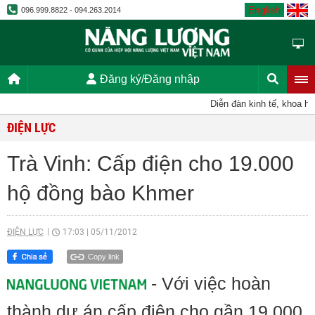
English
096.999.8822 - 094.263.2014
Đăng ký/Đăng nhập
Diễn đàn kinh tế, khoa học,
ĐIỆN LỰC
Trà Vinh: Cấp điện cho 19.000
hộ đồng bào Khmer
ĐIỆN LỰC
17:03
|
05/11/2012
Copy link
- Với việc hoàn
thành dự án cấp điện cho gần 19.000