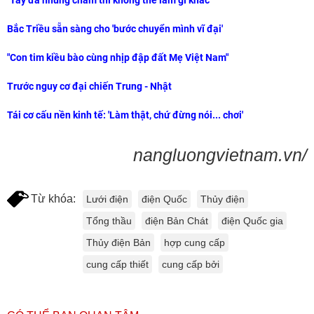
"Tay đã nhúng chàm thì không thể làm gì khác"
Bắc Triều sẵn sàng cho 'bước chuyển mình vĩ đại'
"Con tim kiều bào cùng nhịp đập đất Mẹ Việt Nam"
Trước nguy cơ đại chiến Trung - Nhật
Tái cơ cấu nền kinh tế: 'Làm thật, chứ đừng nói... chơi'
nangluongvietnam.vn/
Từ khóa:
Lưới điện
điện Quốc
Thủy điện
Tổng thầu
điện Bản Chát
điện Quốc gia
Thủy điện Bản
hợp cung cấp
cung cấp thiết
cung cấp bởi