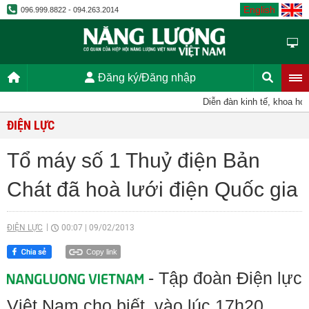
English
096.999.8822 - 094.263.2014
Đăng ký/Đăng nhập
Diễn đàn kinh tế, khoa học, 
ĐIỆN LỰC
Tổ máy số 1 Thuỷ điện Bản
Chát đã hoà lưới điện Quốc gia
ĐIỆN LỰC
00:07
|
09/02/2013
Copy link
- Tập đoàn Điện lực
Việt Nam cho biết, vào lúc 17h20