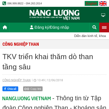
English
096.999.8822 - 094.263.2014
Đăng ký/Đăng nhập
Diễn đàn kinh tế, khoa họ
CÔNG NGHIỆP THAN
TKV triển khai thăm dò than
tầng sâu
CÔNG NGHIỆP THAN
13:49
|
12/06/2018
Copy link
- Thông tin từ Tập
đoàn Công nghiệp Than - Khoáng sản