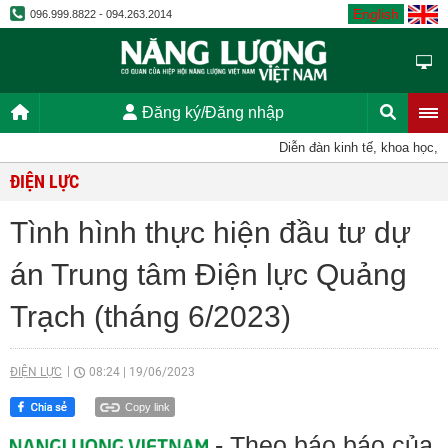
English
096.999.8822 - 094.263.2014
Đăng ký/Đăng nhập
Diễn đàn kinh tế, khoa học, kỹ t
ĐIỆN LỰC
Tình hình thực hiện đầu tư dự
án Trung tâm Điện lực Quảng
Trạch (tháng 6/2023)
ĐIỆN LỰC
08:24
|
19/06/2023
Copy link
- Theo báo báo của