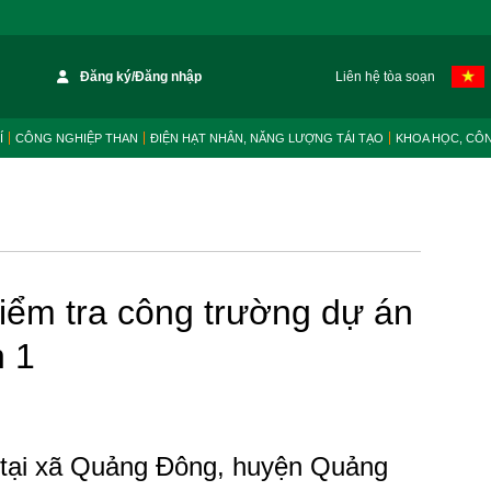
Đăng ký/Đăng nhập
Liên hệ tòa soạn
Í
CÔNG NGHIỆP THAN
ĐIỆN HẠT NHÂN, NĂNG LƯỢNG TÁI TẠO
KHOA HỌC, CÔ
iểm tra công trường dự án
h 1
 tại xã Quảng Đông, huyện Quảng