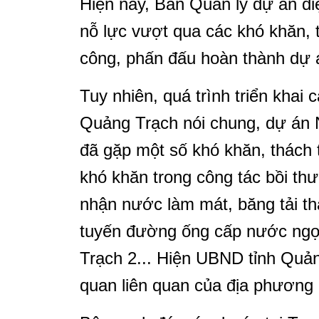
Hiện nay, Ban Quản lý dự án đi
nỗ lực vượt qua các khó khăn, t
công, phấn đấu hoàn thành dự á
Tuy nhiên, quá trình triển khai
Quảng Trạch nói chung, dự án N
đã gặp một số khó khăn, thách
khó khăn trong công tác bồi th
nhận nước làm mát, băng tải t
tuyến đường ống cấp nước ng
Trạch 2... Hiện UBND tỉnh Quả
quan liên quan của địa phương 