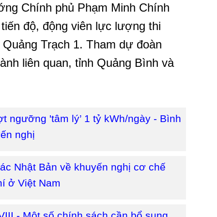
tướng Chính phủ Phạm Minh Chính
tiến độ, động viên lực lượng thi
n Quảng Trạch 1. Tham dự đoàn
gành liên quan, tỉnh Quảng Bình và
ợt ngưỡng 'tâm lý’ 1 tỷ kWh/ngày - Bình
yến nghị
 tác Nhật Bản về khuyến nghị cơ chế
khí ở Việt Nam
III - Một số chính sách cần bổ sung,