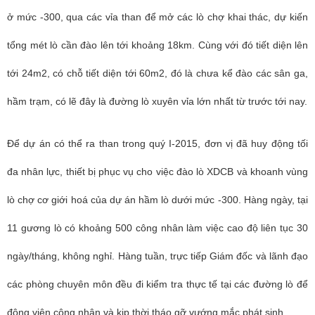
ở mức -300, qua các vỉa than để mở các lò chợ khai thác, dự kiến
tổng mét lò cần đào lên tới khoảng 18km.
Cùng với đó tiết diện lên
tới 24m2, có chỗ tiết diện tới 60m2, đó là chưa kể đào các sân ga,
hầm trạm, có lẽ đây là đường lò xuyên vỉa lớn nhất từ trước tới nay.
Để dự án có thể ra than trong quý I-2015, đơn vị đã huy động tối
đa nhân lực, thiết bị phục vụ cho việc đào lò XDCB và khoanh vùng
lò chợ cơ giới hoá của dự án hầm lò dưới mức -300. Hàng ngày, tại
11 gương lò có khoảng 500 công nhân làm việc cao độ liên tục 30
ngày/tháng, không nghỉ. Hàng tuần, trực tiếp Giám đốc và lãnh đạo
các phòng chuyên môn đều đi kiểm tra thực tế tại các đường lò để
động viên công nhân và kịp thời tháo gỡ vướng mắc phát sinh.