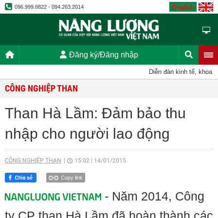
English
096.999.8822 - 094.263.2014
Đăng ký/Đăng nhập
Diễn đàn kinh tế, khoa họ
CÔNG NGHIỆP THAN
Than Hà Lầm: Đảm bảo thu
nhập cho người lao động
CÔNG NGHIỆP THAN
15:02
|
14/01/2015
Copy link
- Năm 2014, Công
ty CP than Hà Lầm đã hoàn thành các