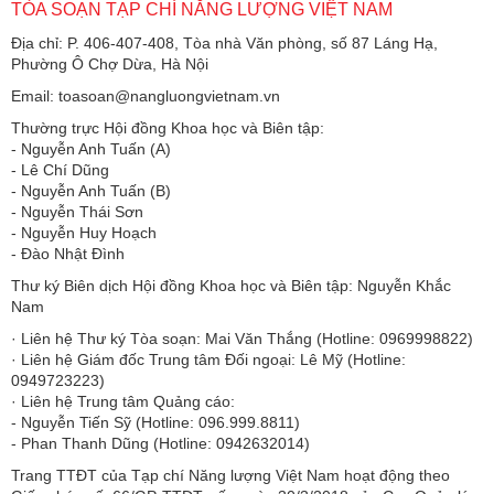
TÒA SOẠN TẠP CHÍ NĂNG LƯỢNG VIỆT NAM
Địa chỉ: P. 406-407-408, Tòa nhà Văn phòng, số 87 Láng Hạ,
Phường Ô Chợ Dừa, Hà Nội
Email: toasoan@nangluongvietnam.vn
Thường trực Hội đồng Khoa học và Biên tập:
​​​​​​- Nguyễn Anh Tuấn (A)
- Lê Chí Dũng
- Nguyễn Anh Tuấn (B)
- Nguyễn Thái Sơn
- Nguyễn Huy Hoạch
- Đào Nhật Đình
Thư ký Biên dịch Hội đồng Khoa học và Biên tập: Nguyễn Khắc
Nam
· Liên hệ Thư ký Tòa soạn: Mai Văn Thắng (Hotline: 0969998822)
· Liên hệ Giám đốc Trung tâm Đối ngoại: Lê Mỹ (Hotline:
0949723223)
· Liên hệ Trung tâm Quảng cáo:
- Nguyễn Tiến Sỹ (Hotline: 096.999.8811)
- Phan Thanh Dũng (Hotline: 0942632014)
Trang TTĐT của Tạp chí Năng lượng Việt Nam hoạt động theo