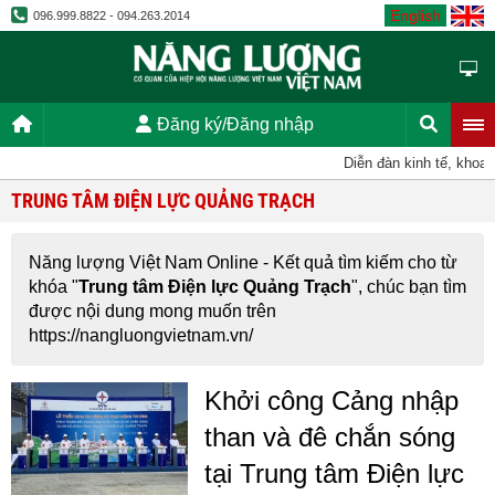
English
096.999.8822 - 094.263.2014
Đăng ký/Đăng nhập
Diễn đàn kinh tế, khoa 
TRUNG TÂM ĐIỆN LỰC QUẢNG TRẠCH
Năng lượng Việt Nam Online - Kết quả tìm kiếm cho từ
khóa "
Trung tâm Điện lực Quảng Trạch
", chúc bạn tìm
được nội dung mong muốn trên
https://nangluongvietnam.vn/
Khởi công Cảng nhập
than và đê chắn sóng
tại Trung tâm Điện lực