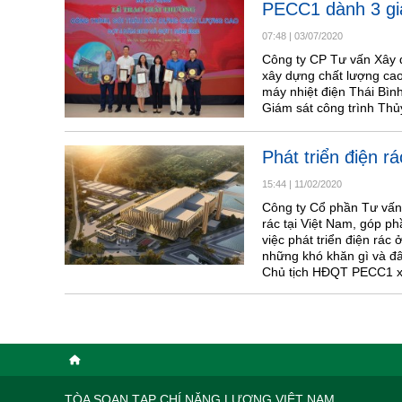
PECC1 dành 3 giả
07:48
|
03/07/2020
Công ty CP Tư vấn Xây 
xây dựng chất lượng cao
máy nhiệt điện Thái Bìn
Giám sát công trình Thủ
Phát triển điện r
15:44
|
11/02/2020
Công ty Cổ phần Tư vấn
rác tại Việt Nam, góp ph
việc phát triển điện rác
những khó khăn gì và đâ
Chủ tịch HĐQT PECC1 x
TÒA SOẠN TẠP CHÍ NĂNG LƯỢNG VIỆT NAM