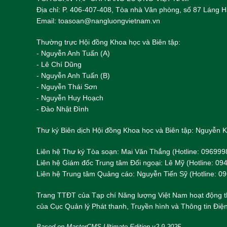
Địa chỉ: P. 406-407-408, Tòa nhà Văn phòng, số 87 Láng
Email: toasoan@nangluongvietnam.vn
Thường trực Hội đồng Khoa học và Biên tập:
​​​​​​- Nguyễn Anh Tuấn (A)
- Lê Chí Dũng
- Nguyễn Anh Tuấn (B)
- Nguyễn Thái Sơn
- Nguyễn Huy Hoạch
- Đào Nhật Đình
Thư ký Biên dịch Hội đồng Khoa học và Biên tập: Nguyễn
Liên hệ Thư ký Tòa soạn: Mai Văn Thắng (Hotline: 096999
Liên hệ Giám đốc Trung tâm Đối ngoại: Lê Mỹ (Hotline: 0
Liên hệ Trung tâm Quảng cáo: Nguyễn Tiến Sỹ (Hotline: 0
Trang TTĐT của Tạp chí Năng lượng Việt Nam hoạt động t
của Cục Quản lý Phát thanh, Truyền hình và Thông tin Điện
Based on MasterCMS Ultimate Edition v2.9 2025