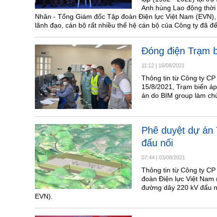
Anh hùng Lao động thời
Nhân - Tổng Giám đốc Tập đoàn Điện lực Việt Nam (EVN), c
lãnh đạo, cán bộ rất nhiều thế hệ cán bộ của Công ty đã đ
Đóng điện Trạm b
11:12
|
16/08/2021
Thông tin từ Công ty CP
15/8/2021, Trạm biến áp
án do BIM group làm chủ
Phê duyệt dự án
đấu nối
07:44
|
03/08/2021
Thông tin từ Công ty CP
đoàn Điện lực Việt Nam 
đường dây 220 kV đấu nố
EVN).