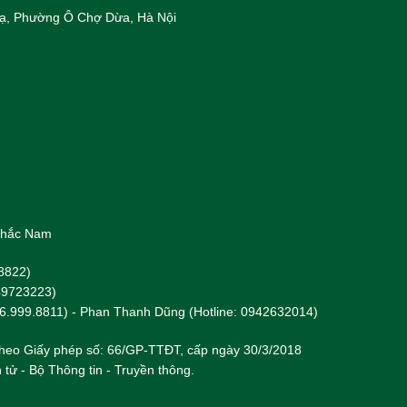
 Hạ, Phường Ô Chợ Dừa, Hà Nội
 Khắc Nam
8822)
949723223)
96.999.8811) - Phan Thanh Dũng (Hotline: 0942632014)
heo Giấy phép số: 66/GP-TTĐT, cấp ngày 30/3/2018
 tử - Bộ Thông tin - Truyền thông.