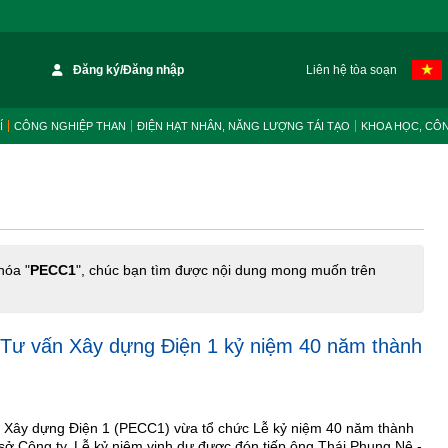
Đăng ký/Đăng nhập
Liên hệ tòa soạn
Í
CÔNG NGHIỆP THAN
ĐIỆN HẠT NHÂN, NĂNG LƯỢNG TÁI TẠO
KHOA HỌC, CÔ
hóa "
PECC1
", chúc bạn tìm được nội dung mong muốn trên
 Tư vấn Xây dựng Điện 1 kỷ niệm 40 năm thành
 Xây dựng Điện 1 (PECC1) vừa tổ chức Lễ kỷ niệm 40 năm thành
ụ sở Công ty. Lễ kỷ niệm vinh dự được đón tiếp ông Thái Phụng Nê -