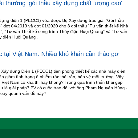
i thưởng 'gói thầu xây dựng chất lượng cao'
dựng điện 1 (PECC1) vừa được Bộ Xây dựng trao giải “Gói thầu
” đợt 04/2019 và đợt 01/2020 cho 3 gói thầu “Tư vấn thiết kế Nhà
h”, “Tư vấn Thiết kế công trình Thủy điện Huội Quảng” và "Tư vấn
y điện Huội Quảng".
ác tại Việt Nam: Nhiều khó khăn cần tháo gỡ
 Xây dựng Điện 1 (PECC1) tiên phong thiết kế các nhà máy điện
ần giảm tình trạng ô nhiễm rác thải rắn, bảo vệ môi trường. Vậy
 ở Việt Nam có khả thi hay không? Trong quá trình triển khai gặp
u là giải pháp? PV có cuộc trao đổi với ông Phạm Nguyên Hùng -
oay quanh vấn đề này?