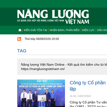
KIẾN GIẢI TỒN TẠI
NHẬN ĐỊNH, PHẢN BIỆN
ĐIỆN LỰC
DẦU KH
Thứ bảy 08/08/2026 20:00
TAG
Năng lượng Việt Nam Online - Kết quả tìm kiếm cho từ k
https://nangluongvietnam.vn/
Công ty Cổ phần
lập
11:44
|
18/07/2022
Công ty Cổ phần Tư vấn
lập (1982 - 2022) tại tr