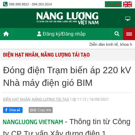
English
096.999.8822 - 094.263.2014
Đăng ký/Đăng nhập
Diễn đàn kinh tế, khoa học,
ĐIỆN HẠT NHÂN, NĂNG LƯỢNG TÁI TẠO
Đóng điện Trạm biến áp 220 kV
Nhà máy điện gió BIM
ĐIỆN HẠT NHÂN, NĂNG LƯỢNG TÁI TẠO
11:12
|
16/08/2021
Copy link
- Thông tin từ Công
ty CP Tư vấn Xây dựng điện 1