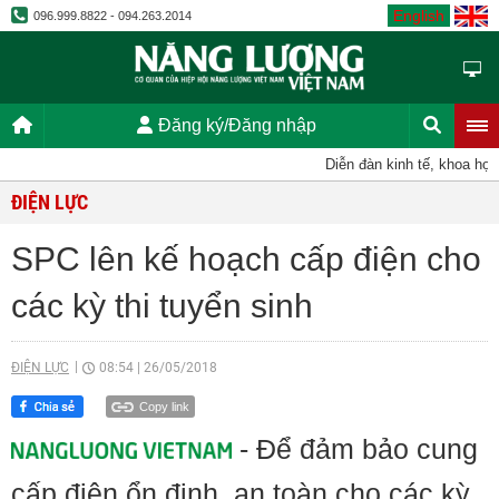
English
096.999.8822 - 094.263.2014
Đăng ký/Đăng nhập
Diễn đàn kinh tế, khoa học, 
ĐIỆN LỰC
SPC lên kế hoạch cấp điện cho
các kỳ thi tuyển sinh
ĐIỆN LỰC
08:54
|
26/05/2018
Copy link
- Để đảm bảo cung
cấp điện ổn định, an toàn cho các kỳ