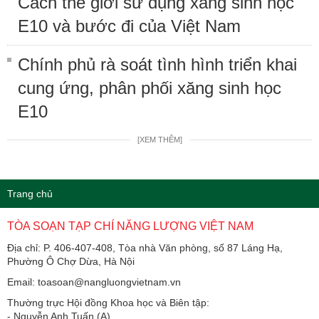
Cách thế giới sử dụng xăng sinh học
E10 và bước đi của Việt Nam
Chính phủ rà soát tình hình triển khai
cung ứng, phân phối xăng sinh học
E10
[XEM THÊM]
Trang chủ
TÒA SOẠN TẠP CHÍ NĂNG LƯỢNG VIỆT NAM
Địa chỉ: P. 406-407-408, Tòa nhà Văn phòng, số 87 Láng Hạ,
Phường Ô Chợ Dừa, Hà Nội
Email: toasoan@nangluongvietnam.vn
Thường trực Hội đồng Khoa học và Biên tập:
​​​​​​- Nguyễn Anh Tuấn (A)