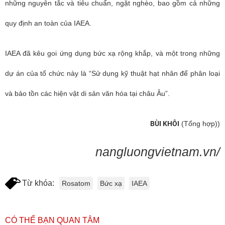
những nguyên tắc và tiêu chuẩn, ngặt nghèo, bao gồm cả những
quy định an toàn của IAEA.
IAEA đã kêu goi ứng dụng bức xạ rộng khắp, và một trong những
dự án của tổ chức này là “Sử dụng kỹ thuật hạt nhân để phân loại
và bảo tồn các hiện vật di sản văn hóa tại châu Âu”.
BÙI KHÔI
(Tổng hợp))
nangluongvietnam.vn/
Từ khóa:
Rosatom
Bức xạ
IAEA
CÓ THỂ BẠN QUAN TÂM