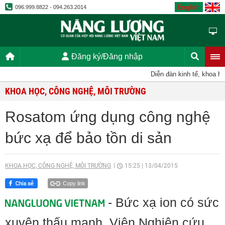
English
096.999.8822 - 094.263.2014
Đăng ký/Đăng nhập
Diễn đàn kinh tế, khoa học,
KHOA HỌC, CÔNG NGHỆ, MÔI TRƯỜNG
Rosatom ứng dụng công nghệ
bức xạ để bảo tồn di sản
KHOA HỌC, CÔNG NGHỆ, MÔI TRƯỜNG
15:25
|
13/04/2015
Copy link
- Bức xạ ion có sức
xuyên thấu mạnh. Viện Nghiên cứu