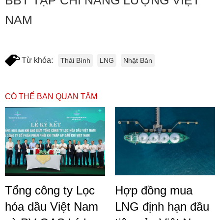
BBT TẠP CHÍ NĂNG LƯỢNG VIỆT
NAM
Từ khóa:
Thái Bình
LNG
Nhật Bản
CÓ THỂ BẠN QUAN TÂM
Tổng công ty Lọc
Hợp đồng mua
hóa dầu Việt Nam
LNG định hạn đầu