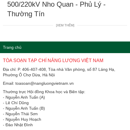
500/220kV Nho Quan - Phủ Lý -
Thường Tín
[XEM THÊM]
Trang chủ
TÒA SOẠN TẠP CHÍ NĂNG LƯỢNG VIỆT NAM
Địa chỉ: P. 406-407-408, Tòa nhà Văn phòng, số 87 Láng Hạ,
Phường Ô Chợ Dừa, Hà Nội
Email: toasoan@nangluongvietnam.vn
Thường trực Hội đồng Khoa học và Biên tập:
​​​​​​- Nguyễn Anh Tuấn (A)
- Lê Chí Dũng
- Nguyễn Anh Tuấn (B)
- Nguyễn Thái Sơn
- Nguyễn Huy Hoạch
- Đào Nhật Đình