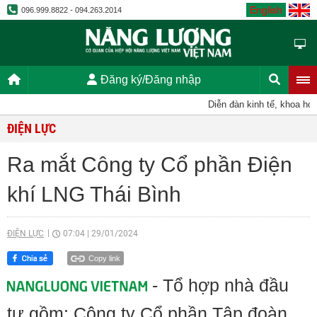
English
096.999.8822 - 094.263.2014
Đăng ký/Đăng nhập
Diễn đàn kinh tế, khoa học, 
ĐIỆN LỰC
Ra mắt Công ty Cổ phần Điện
khí LNG Thái Bình
ĐIỆN LỰC
07:04
|
29/01/2024
Copy link
- Tổ hợp nhà đầu
tư gồm: Công ty Cổ phần Tập đoàn