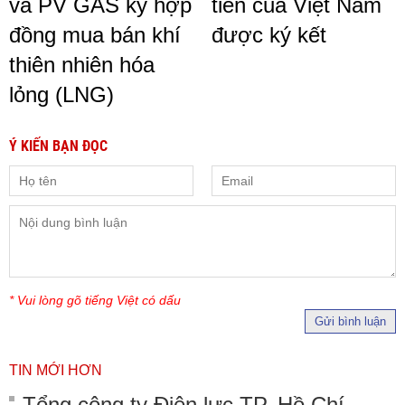
và PV GAS ký hợp
tiên của Việt Nam
đồng mua bán khí
được ký kết
thiên nhiên hóa
lỏng (LNG)
Ý KIẾN BẠN ĐỌC
* Vui lòng gõ tiếng Việt có dấu
Gửi bình luận
TIN MỚI HƠN
Tổng công ty Điện lực TP. Hồ Chí