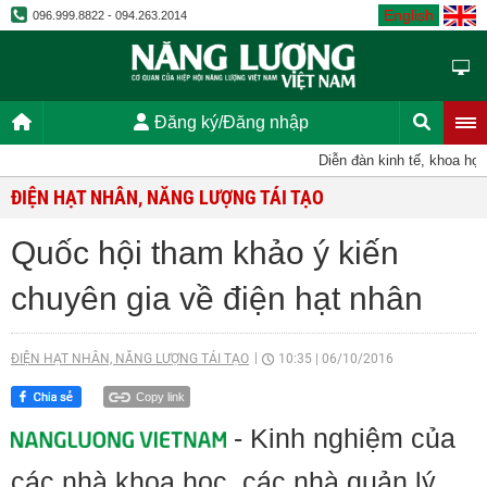
English
096.999.8822 - 094.263.2014
Đăng ký/Đăng nhập
Diễn đàn kinh tế, khoa học, 
ĐIỆN HẠT NHÂN, NĂNG LƯỢNG TÁI TẠO
Quốc hội tham khảo ý kiến
chuyên gia về điện hạt nhân
ĐIỆN HẠT NHÂN, NĂNG LƯỢNG TÁI TẠO
10:35
|
06/10/2016
Copy link
- Kinh nghiệm của
các nhà khoa học, các nhà quản lý