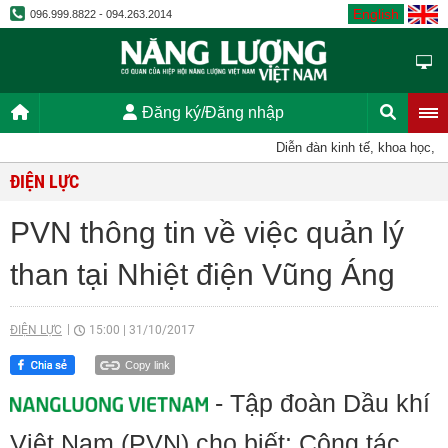
English
096.999.8822 - 094.263.2014
Đăng ký/Đăng nhập
Diễn đàn kinh tế, khoa học, kỹ t
ĐIỆN LỰC
PVN thông tin về việc quản lý
than tại Nhiệt điện Vũng Áng
ĐIỆN LỰC
15:00
|
31/10/2017
Copy link
- Tập đoàn Dầu khí
Việt Nam (PVN) cho biết: Công tác