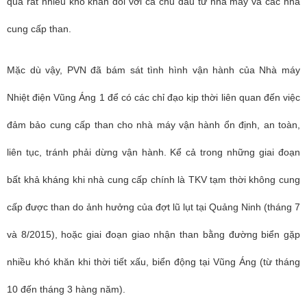
qua rất nhiều khó khăn đối với cả chủ đầu tư nhà máy và các nhà
cung cấp than.
Mặc dù vậy, PVN đã bám sát tình hình vận hành của Nhà máy
Nhiệt điện Vũng Áng 1 để có các chỉ đạo kịp thời liên quan đến việc
đảm bảo cung cấp than cho nhà máy vận hành ổn định, an toàn,
liên tục, tránh phải dừng vận hành. Kể cả trong những giai đoạn
bất khả kháng khi nhà cung cấp chính là TKV tạm thời không cung
cấp được than do ảnh hưởng của đợt lũ lụt tại Quảng Ninh (tháng 7
và 8/2015), hoặc giai đoạn giao nhận than bằng đường biển gặp
nhiều khó khăn khi thời tiết xấu, biển động tại Vũng Áng (từ tháng
10 đến tháng 3 hàng năm).