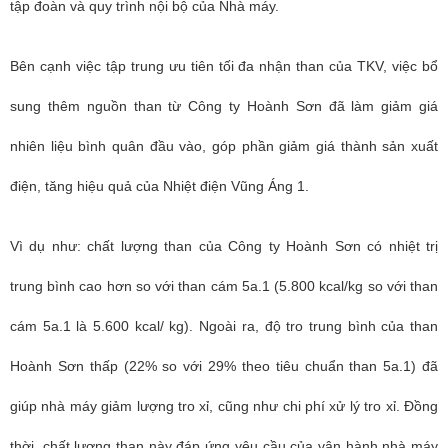
tập đoàn và quy trình nội bộ của Nhà máy.
Bên cạnh việc tập trung ưu tiên tối đa nhận than của TKV, việc bổ
sung thêm nguồn than từ Công ty Hoành Sơn đã làm giảm giá
nhiên liệu bình quân đầu vào, góp phần giảm giá thành sản xuất
điện, tăng hiệu quả của Nhiệt điện Vũng Áng 1.
Vì dụ như: chất lượng than của Công ty Hoành Sơn có nhiệt trị
trung bình cao hơn so với than cám 5a.1 (5.800 kcal/kg so với than
cám 5a.1 là 5.600 kcal/ kg). Ngoài ra, độ tro trung bình của than
Hoành Sơn thấp (22% so với 29% theo tiêu chuẩn than 5a.1) đã
giúp nhà máy giảm lượng tro xỉ, cũng như chi phí xử lý tro xỉ. Đồng
thời, chất lượng than này đáp ứng yêu cầu của vận hành nhà máy