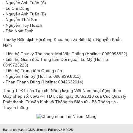
​​​​​​- Nguyễn Anh Tuấn (A)
- Lê Chí Dũng
- Nguyễn Anh Tuấn (B)
- Nguyễn Thái Sơn
- Nguyễn Huy Hoạch
- Đào Nhật Đình
Thư ký Biên dịch Hội đồng Khoa học và Biên tập: Nguyễn Khắc
Nam
· Liên hệ Thư ký Tòa soạn: Mai Văn Thắng (Hotline: 0969998822)
· Liên hệ Giám đốc Trung tâm Đối ngoại: Lê Mỹ (Hotline:
0949723223)
· Liên hệ Trung tâm Quảng cáo:
- Nguyễn Tiến Sỹ (Hotline: 096.999.8811)
- Phan Thanh Dũng (Hotline: 0942632014)
Trang TTĐT của Tạp chí Năng lượng Việt Nam hoạt động theo
Giấy phép số: 66/GP-TTĐT, cấp ngày 30/3/2018 của Cục Quản lý
Phát thanh, Truyền hình và Thông tin Điện tử - Bộ Thông tin -
Truyền thông.
Based on MasterCMS Ultimate Edition v2.9 2025