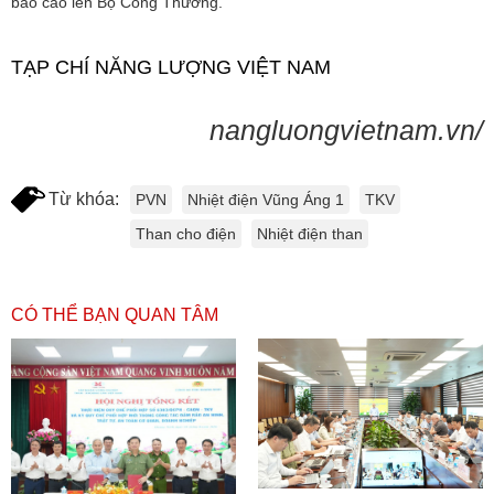
báo cáo lên Bộ Công Thương.
TẠP CHÍ NĂNG LƯỢNG VIỆT NAM
nangluongvietnam.vn/
Từ khóa:
PVN
Nhiệt điện Vũng Áng 1
TKV
Than cho điện
Nhiệt điện than
CÓ THỂ BẠN QUAN TÂM