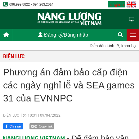
English
096.999.8822 - 094.263.2014
Đăng ký/Đăng nhập
Diễn đàn kinh tế, khoa học, k
ĐIỆN LỰC
Phương án đảm bảo cấp điện
các ngày nghỉ lễ và SEA games
31 của EVNNPC
ĐIỆN LỰC
10:31
|
09/04/2022
Copy link
- Để đảm bảo vận