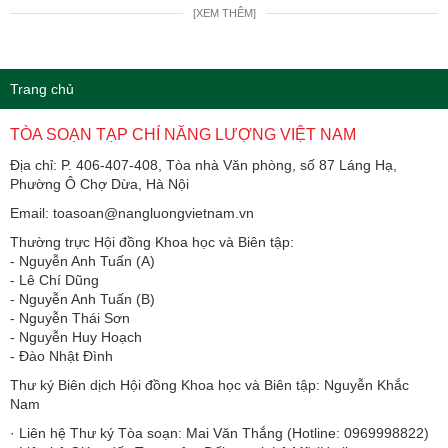
[XEM THÊM]
Trang chủ
TÒA SOẠN TẠP CHÍ NĂNG LƯỢNG VIỆT NAM
Địa chỉ: P. 406-407-408, Tòa nhà Văn phòng, số 87 Láng Hạ,
Phường Ô Chợ Dừa, Hà Nội
Email: toasoan@nangluongvietnam.vn
Thường trực Hội đồng Khoa học và Biên tập:
​​​​​​- Nguyễn Anh Tuấn (A)
- Lê Chí Dũng
- Nguyễn Anh Tuấn (B)
- Nguyễn Thái Sơn
- Nguyễn Huy Hoạch
- Đào Nhật Đình
Thư ký Biên dịch Hội đồng Khoa học và Biên tập: Nguyễn Khắc
Nam
· Liên hệ Thư ký Tòa soạn: Mai Văn Thắng (Hotline: 0969998822)