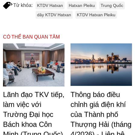
Từ khóa:
KTDV Hatxan
Hatxan Pleiku
Trung Quốc
dây KTDV Hatxan
KTDV Hatxan Pleiku
CÓ THỂ BẠN QUAN TÂM
Lãnh đạo TKV tiếp,
Thông báo điều
làm việc với
chỉnh giá điện khí
Trường Đại học
của Thành phố
Bách khoa Côn
Thượng Hải (tháng
Minh (Trung Quốc)
4/2026) - Liên hệ