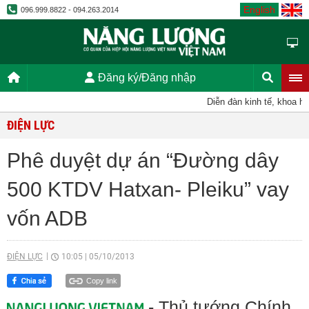
English
096.999.8822 - 094.263.2014
Đăng ký/Đăng nhập
Diễn đàn kinh tế, khoa học
ĐIỆN LỰC
Phê duyệt dự án “Đường dây
500 KTDV Hatxan- Pleiku” vay
vốn ADB
ĐIỆN LỰC
10:05
|
05/10/2013
Copy link
- Thủ tướng Chính