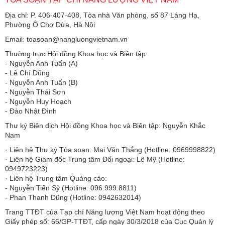
Địa chỉ: P. 406-407-408, Tòa nhà Văn phòng, số 87 Láng Hạ,
Phường Ô Chợ Dừa, Hà Nội
Email: toasoan@nangluongvietnam.vn
Thường trực Hội đồng Khoa học và Biên tập:
​​​​​​- Nguyễn Anh Tuấn (A)
- Lê Chí Dũng
- Nguyễn Anh Tuấn (B)
- Nguyễn Thái Sơn
- Nguyễn Huy Hoạch
- Đào Nhật Đình
Thư ký Biên dịch Hội đồng Khoa học và Biên tập: Nguyễn Khắc
Nam
· Liên hệ Thư ký Tòa soạn: Mai Văn Thắng (Hotline: 0969998822)
· Liên hệ Giám đốc Trung tâm Đối ngoại: Lê Mỹ (Hotline:
0949723223)
· Liên hệ Trung tâm Quảng cáo:
- Nguyễn Tiến Sỹ (Hotline: 096.999.8811)
- Phan Thanh Dũng (Hotline: 0942632014)
Trang TTĐT của Tạp chí Năng lượng Việt Nam hoạt động theo
Giấy phép số: 66/GP-TTĐT, cấp ngày 30/3/2018 của Cục Quản lý