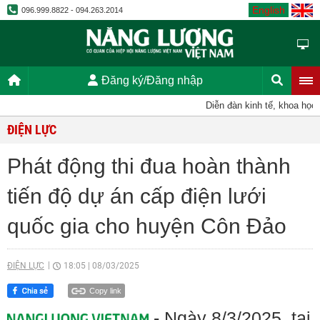
English
096.999.8822 - 094.263.2014
Đăng ký/Đăng nhập
Diễn đàn kinh tế, khoa học, k
ĐIỆN LỰC
Phát động thi đua hoàn thành
tiến độ dự án cấp điện lưới
quốc gia cho huyện Côn Đảo
ĐIỆN LỰC
18:05
|
08/03/2025
Copy link
- Ngày 8/3/2025, tại