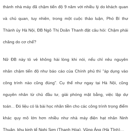
thành nhà máy đã chậm tiến độ 9 năm với nhiều lý do khách quan
và chủ quan, tuy nhiên, trong một cuộc thảo luận, Phó Bí thư
Thành ủy Hà Nội, ĐB Ngô Thị Doãn Thanh đặt câu hỏi: Chậm phải
chăng do cơ chế?
Nữ ĐB này tỏ vẻ không hài lòng khi nói, nếu chỉ nêu nguyên
nhân chậm tiến độ như báo cáo của Chính phủ thì “áp dụng vào
công trình nào cũng đúng". Cụ thể như ngay tại Hà Nội, cũng
nguyên nhân từ chủ đầu tư, giải phóng mặt bằng, việc lập dự
toán... Đó liệu có là bài học nhãn tiền cho các công trình trọng điểm
khác quy mô lớn hơn nhiều như nhà máy điện hạt nhân Ninh
Thuận, khu kinh tế Nghi Sơn (Thanh Hóa), Vũng Áng (Hà Tĩnh)…