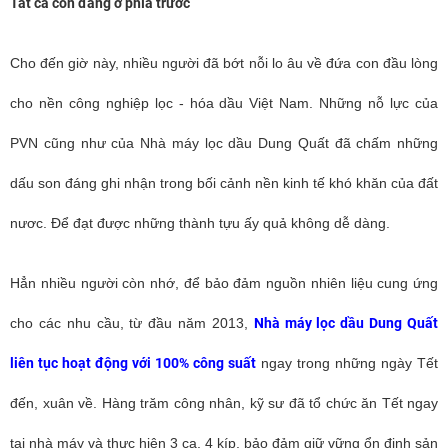
Tất cả còn đang ở phía trước
Cho đến giờ này, nhiều người đã bớt nỗi lo âu về đứa con đầu lòng
cho nền công nghiệp lọc - hóa dầu Việt Nam. Những nỗ lực của
PVN cũng như của Nhà máy lọc dầu Dung Quất đã chấm những
dấu son đáng ghi nhận trong bối cảnh nền kinh tế khó khăn của đất
nươc. Để đạt được những thành tựu ấy quả không dễ dàng.
Hẳn nhiều người còn nhớ, để bảo đảm nguồn nhiên liệu cung ứng
cho các nhu cầu, từ đầu năm 2013,
Nhà máy lọc dầu Dung Quất
liên tục hoạt động với 100% công suất
ngay trong những ngày Tết
đến, xuân về. Hàng trăm công nhân, kỹ sư đã tổ chức ăn Tết ngay
tại nhà máy và thực hiện 3 ca, 4 kíp, bảo đảm giữ vững ổn định sản