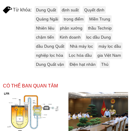
Từ khóa:
Dung Quất
định suất
Quyết định
Quảng Ngãi
trọng điểm
Miền Trung
Nhiên liệu
phân xưởng
thầu Technip
chậm tiến
Kinh doanh
lọc dầu Dung
dầu Dung Quất
Nhà máy lọc
máy lọc dầu
nghiệp lọc hóa
Lọc hóa dầu
gia Việt Nam
Dung Quất vận
Điện hạt nhân
Thủ
CÓ THỂ BẠN QUAN TÂM