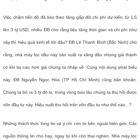
Việc chậm tiến độ đã kéo theo tăng gấp đôi chi phí dự kiến, từ 1,5
lên 3 tỷ USD, nhiều ĐB cho rằng liệu tăng thời gian và chi phí như
vậy thì hiệu quả kinh tế tới đâu? ĐB Lê Thanh Bình (Bắc Ninh) cho
rằng, nhà máy lọc dầu này sản xuất ra xăng dầu nhưng giá thành
có khi lại cao hơn giá chúng ta nhập về. Cùng nội dung phát biểu
này, ĐB Nguyễn Ngọc Hòa (TP Hồ Chí Minh) cũng băn khoăn:
Chúng ta bỏ ra 3 tỷ đô la, trong vòng bao lâu chúng ta thu hồi được
vốn đầu tư này. Hiệu suất thu hồi trên vốn đầu tư như thế nào...?
Những thách thức lòng tin và ý chí còn từ bên ngoài biên giới. Các
nguồn thông tin cho hay, ngay từ khi còn thai nghén, Nhà máy lọc