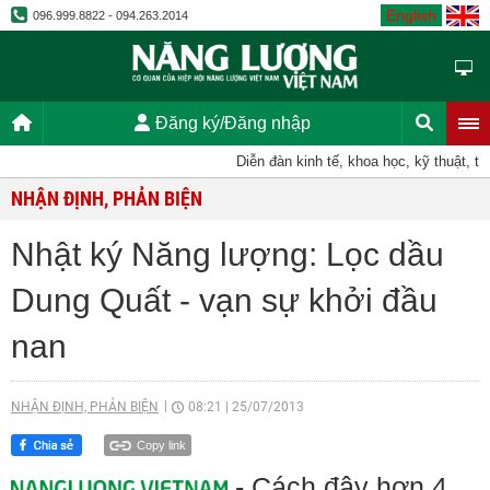
English
096.999.8822 - 094.263.2014
Đăng ký/Đăng nhập
Diễn đàn kinh tế, khoa học, kỹ thuật, tiếng
NHẬN ĐỊNH, PHẢN BIỆN
Nhật ký Năng lượng: Lọc dầu
Dung Quất - vạn sự khởi đầu
nan
NHẬN ĐỊNH, PHẢN BIỆN
08:21
|
25/07/2013
Copy link
- Cách đây hơn 4