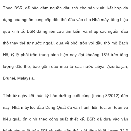
Theo BSR, để bảo đảm nguồn dầu thô cho sản xuất, kết hợp đa
dạng hóa nguồn cung cấp dầu thô đầu vào cho Nhà máy, tăng hiệu
quả kinh tế, BSR đã nghiên cứu tìm kiếm và nhập các nguồn dầu
thô thay thế từ nước ngoài, đưa về phối trộn với dầu thô mỏ Bạch
Hổ, tỷ lệ phối trộn trung bình hiện nay đạt khoảng 15% trên tổng
lượng dầu thô, bao gồm dầu mua từ các nước Libya, Ạzerbaijan,
Brunei, Malaysia.
Tính từ ngày kết thúc kỳ bảo dưỡng cuối cùng (tháng 8/2012) đến
nay, Nhà máy lọc dầu Dung Quất đã vận hành liên tục, an toàn và
hiệu quả, ổn định theo công suất thiết kế. BSR đã đưa vào vận
hành sản xuất trên 305 chuyến dầu thô, với tổng khối lượng 24,3