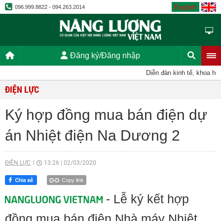
English
096.999.8822 - 094.263.2014
Đăng ký/Đăng nhập
Diễn đàn kinh tế, khoa học,
ĐIỆN LỰC
Ký hợp đồng mua bán điện dự
án Nhiệt điện Na Dương 2
ĐIỆN LỰC
13:26
|
02/03/2020
Copy link
- Lễ ký kết hợp
đồng mua bán điện Nhà máy Nhiệt