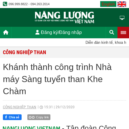
English
096.999.8822 - 094.263.2014
Đăng ký/Đăng nhập
Diễn đàn kinh tế, khoa học,
CÔNG NGHIỆP THAN
Khánh thành công trình Nhà
máy Sàng tuyển than Khe
Chàm
CÔNG NGHIỆP THAN
15:31
|
29/12/2020
Copy link
- Tập đoàn Công