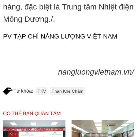
hàng, đặc biệt là Trung tâm Nhiệt điện
Mông Dương./.
PV TẠP CHÍ NĂNG LƯỢNG VIỆT NAM
nangluongvietnam.vn/
Từ khóa:
TKV
Than Khe Chàm
CÓ THỂ BẠN QUAN TÂM