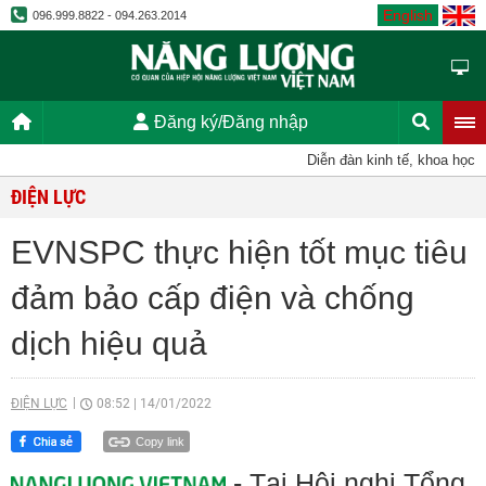
English
096.999.8822 - 094.263.2014
Đăng ký/Đăng nhập
Diễn đàn kinh tế, khoa học, kỹ t
ĐIỆN LỰC
EVNSPC thực hiện tốt mục tiêu
đảm bảo cấp điện và chống
dịch hiệu quả
ĐIỆN LỰC
08:52
|
14/01/2022
Copy link
- Tại Hội nghị Tổng