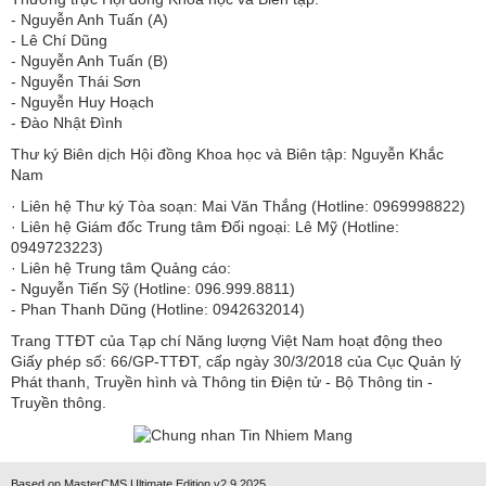
​​​​​​- Nguyễn Anh Tuấn (A)
- Lê Chí Dũng
- Nguyễn Anh Tuấn (B)
- Nguyễn Thái Sơn
- Nguyễn Huy Hoạch
- Đào Nhật Đình
Thư ký Biên dịch Hội đồng Khoa học và Biên tập: Nguyễn Khắc
Nam
· Liên hệ Thư ký Tòa soạn: Mai Văn Thắng (Hotline: 0969998822)
· Liên hệ Giám đốc Trung tâm Đối ngoại: Lê Mỹ (Hotline:
0949723223)
· Liên hệ Trung tâm Quảng cáo:
- Nguyễn Tiến Sỹ (Hotline: 096.999.8811)
- Phan Thanh Dũng (Hotline: 0942632014)
Trang TTĐT của Tạp chí Năng lượng Việt Nam hoạt động theo
Giấy phép số: 66/GP-TTĐT, cấp ngày 30/3/2018 của Cục Quản lý
Phát thanh, Truyền hình và Thông tin Điện tử - Bộ Thông tin -
Truyền thông.
Based on MasterCMS Ultimate Edition v2.9 2025