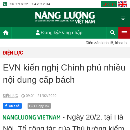
English
096.999.8822 - 094.263.2014
Đăng ký/Đăng nhập
Diễn đàn kinh tế, khoa học, 
ĐIỆN LỰC
EVN kiến nghị Chính phủ nhiều
nội dung cấp bách
ĐIỆN LỰC
09:01
|
21/02/2020
Copy link
- Ngày 20/2, tại Hà
Nội, Tổ công tác của Thủ tướng kiểm