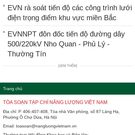
EVN rà soát tiến độ các công trình lưới
điện trọng điểm khu vực miền Bắc
EVNNPT đôn đốc tiến độ đường dây
500/220kV Nho Quan - Phủ Lý -
Thường Tín
[XEM THÊM]
Trang chủ
TÒA SOẠN TẠP CHÍ NĂNG LƯỢNG VIỆT NAM
Địa chỉ: P. 406-407-408, Tòa nhà Văn phòng, số 87 Láng Hạ,
Phường Ô Chợ Dừa, Hà Nội
Email: toasoan@nangluongvietnam.vn
Thường trực Hội đồng Khoa học và Biên tập: