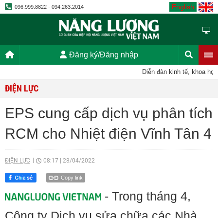
English
096.999.8822 - 094.263.2014
Đăng ký/Đăng nhập
Diễn đàn kinh tế, khoa học, 
ĐIỆN LỰC
EPS cung cấp dịch vụ phân tích
RCM cho Nhiệt điện Vĩnh Tân 4
ĐIỆN LỰC
08:17
|
28/04/2022
Copy link
- Trong tháng 4,
Công ty Dịch vụ sửa chữa các Nhà