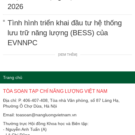
2026
Tình hình triển khai đầu tư hệ thống
lưu trữ năng lượng (BESS) của
EVNNPC
[XEM THÊM]
Trang chủ
TÒA SOẠN TẠP CHÍ NĂNG LƯỢNG VIỆT NAM
Địa chỉ: P. 406-407-408, Tòa nhà Văn phòng, số 87 Láng Hạ,
Phường Ô Chợ Dừa, Hà Nội
Email: toasoan@nangluongvietnam.vn
Thường trực Hội đồng Khoa học và Biên tập:
​​​​​​- Nguyễn Anh Tuấn (A)
- Lê Chí Dũng