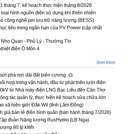
tháng 7, kế hoạch thực hiện tháng 8/2026
loại hình nguồn điện sử dụng khí thiên nhiên
hủ công nghệ pin lưu trữ năng lượng (BESS)
mục tiêu trong ngắn hạn của PV Power (cập nhật
 Nho Quan - Phủ Lý - Thường Tín
Nhiệt điện Ô Môn 4
[Xem thêm]
 bứt phá nơi dải đất biên cương
hợp trong vận hành, đầu tư phát triển lưới điện
00kV từ Nhà máy điện LNG Bạc Liêu đến Cần Thơ
g tác quản lý, thực hiện kế hoạch sửa chữa lớn
ạo xã biên giới Đắk Wil (tỉnh Lâm Đồng)
h giá bán lẻ điện bình quân (ban hành tháng 7/2026)
 Tập đoàn Năng lượng RusHydro (LB Nga)
lượng 80 tỷ kWh