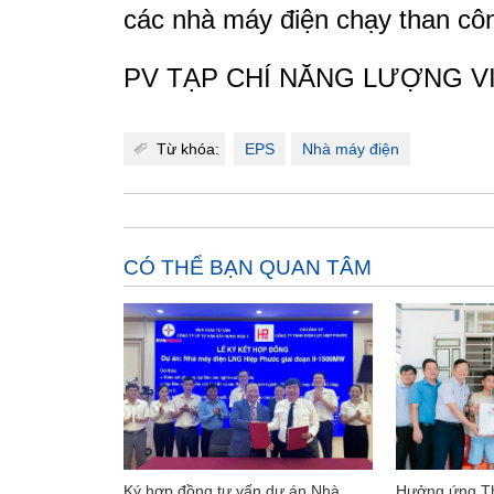
các nhà máy điện chạy than côn
PV TẠP CHÍ NĂNG LƯỢNG V
Từ khóa:
EPS
Nhà máy điện
CÓ THỂ BẠN QUAN TÂM
Ký hợp đồng tư vấn dự án Nhà
Hưởng ứng T