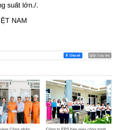
g suất lớn./.
IỆT NAM
Copy link
háng Công nhân
Công ty EPS bàn giao công trình