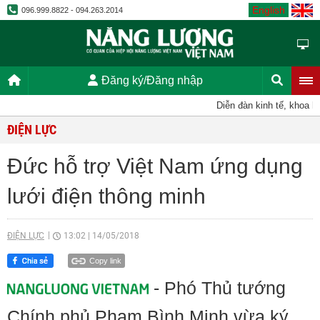
English
096.999.8822 - 094.263.2014
Đăng ký/Đăng nhập
Diễn đàn kinh tế, khoa học
ĐIỆN LỰC
Đức hỗ trợ Việt Nam ứng dụng
lưới điện thông minh
ĐIỆN LỰC
13:02
|
14/05/2018
Copy link
- Phó Thủ tướng
Chính phủ Phạm Bình Minh vừa ký