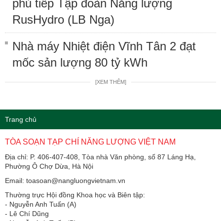
phủ tiếp Tập đoàn Năng lượng
RusHydro (LB Nga)
Nhà máy Nhiệt điện Vĩnh Tân 2 đạt
mốc sản lượng 80 tỷ kWh
[XEM THÊM]
Trang chủ
TÒA SOẠN TẠP CHÍ NĂNG LƯỢNG VIỆT NAM
Địa chỉ: P. 406-407-408, Tòa nhà Văn phòng, số 87 Láng Hạ,
Phường Ô Chợ Dừa, Hà Nội
Email: toasoan@nangluongvietnam.vn
Thường trực Hội đồng Khoa học và Biên tập:
​​​​​​- Nguyễn Anh Tuấn (A)
- Lê Chí Dũng