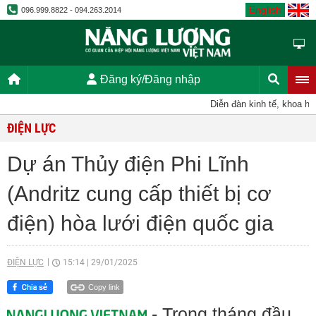
English
096.999.8822 - 094.263.2014
Đăng ký/Đăng nhập
Diễn đàn kinh tế, khoa học,
ĐIỆN LỰC
Dự án Thủy điện Phi Lĩnh
(Andritz cung cấp thiết bị cơ
điện) hòa lưới điện quốc gia
ĐIỆN LỰC
15:14
|
29/01/2025
Copy link
- Trong tháng đầu