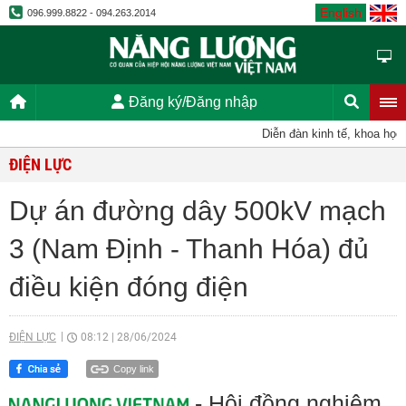
English
096.999.8822 - 094.263.2014
Đăng ký/Đăng nhập
Diễn đàn kinh tế, khoa học, kỹ
ĐIỆN LỰC
Dự án đường dây 500kV mạch
3 (Nam Định - Thanh Hóa) đủ
điều kiện đóng điện
ĐIỆN LỰC
08:12
|
28/06/2024
Copy link
- Hội đồng nghiệm