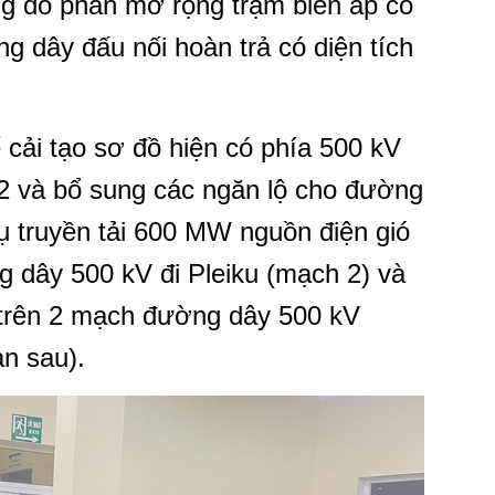
ng đó phần mở rộng trạm biến áp có
g dây đấu nối hoàn trả có diện tích
 cải tạo sơ đồ hiện có phía 500 kV
/2 và bổ sung các ngăn lộ cho đường
ụ truyền tải 600 MW nguồn điện gió
 dây 500 kV đi Pleiku (mạch 2) và
 trên 2 mạch đường dây 500 kV
ạn sau).