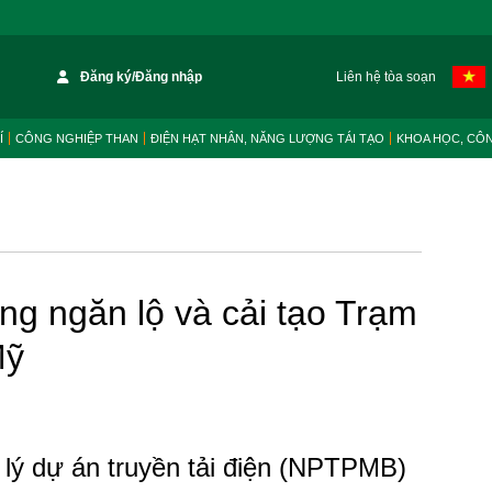
Đăng ký/Đăng nhập
Liên hệ tòa soạn
Í
CÔNG NGHIỆP THAN
ĐIỆN HẠT NHÂN, NĂNG LƯỢNG TÁI TẠO
KHOA HỌC, CÔ
g ngăn lộ và cải tạo Trạm
Mỹ
lý dự án truyền tải điện (NPTPMB)