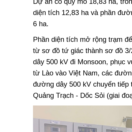
Dự án có quy mô 18,83 ha, tro
diện tích 12,83 ha và phần đườn
6 ha.
Phần diện tích mở rộng trạm để
từ sơ đồ tứ giác thành sơ đồ 3
dây 500 kV đi Monsoon, phục v
từ Lào vào Việt Nam, các đường
đường dây 500 kV chuyển tiếp
Quảng Trạch - Dốc Sỏi (giai đo