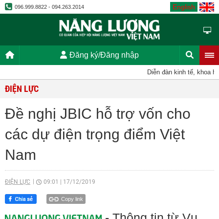
English
096.999.8822 - 094.263.2014
Đăng ký/Đăng nhập
Diễn đàn kinh tế, khoa học,
ĐIỆN LỰC
Đề nghị JBIC hỗ trợ vốn cho
các dự điện trọng điểm Việt
Nam
ĐIỆN LỰC
09:01
|
17/12/2019
Copy link
- Thông tin từ Vụ