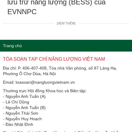
lưu trữ năng lượng (BESS) của
EVNNPC
[XEM THÊM]
Trang chủ
TÒA SOẠN TẠP CHÍ NĂNG LƯỢNG VIỆT NAM
Địa chỉ: P. 406-407-408, Tòa nhà Văn phòng, số 87 Láng Hạ,
Phường Ô Chợ Dừa, Hà Nội
Email: toasoan@nangluongvietnam.vn
Thường trực Hội đồng Khoa học và Biên tập:
​​​​​​- Nguyễn Anh Tuấn (A)
- Lê Chí Dũng
- Nguyễn Anh Tuấn (B)
- Nguyễn Thái Sơn
- Nguyễn Huy Hoạch
- Đào Nhật Đình