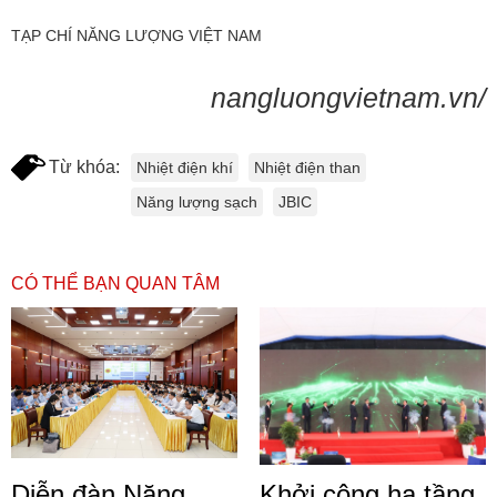
TẠP CHÍ NĂNG LƯỢNG VIỆT NAM
nangluongvietnam.vn/
Từ khóa:
Nhiệt điện khí
Nhiệt điện than
Năng lượng sạch
JBIC
CÓ THỂ BẠN QUAN TÂM
Diễn đàn Năng
Khởi công hạ tầng