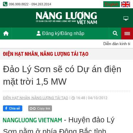
English
096.999.8822 - 094.263.2014
Đăng ký/Đăng nhập
Diễn đàn kinh tế, k
ĐIỆN HẠT NHÂN, NĂNG LƯỢNG TÁI TẠO
Đảo Lý Sơn sẽ có Dự án điện
mặt trời 1,5 MW
ĐIỆN HẠT NHÂN, NĂNG LƯỢNG TÁI TẠO
16:48
|
04/10/2012
Copy link
- Huyện đảo Lý
Sơn nằm ở phía Đông Bắc tỉnh