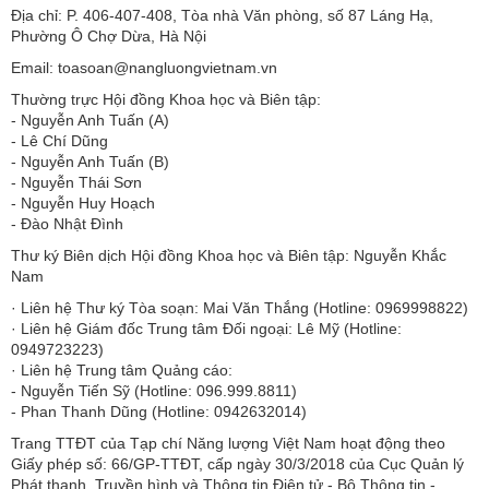
Địa chỉ: P. 406-407-408, Tòa nhà Văn phòng, số 87 Láng Hạ,
Phường Ô Chợ Dừa, Hà Nội
Email: toasoan@nangluongvietnam.vn
Thường trực Hội đồng Khoa học và Biên tập:
​​​​​​- Nguyễn Anh Tuấn (A)
- Lê Chí Dũng
- Nguyễn Anh Tuấn (B)
- Nguyễn Thái Sơn
- Nguyễn Huy Hoạch
- Đào Nhật Đình
Thư ký Biên dịch Hội đồng Khoa học và Biên tập: Nguyễn Khắc
Nam
· Liên hệ Thư ký Tòa soạn: Mai Văn Thắng (Hotline: 0969998822)
· Liên hệ Giám đốc Trung tâm Đối ngoại: Lê Mỹ (Hotline:
0949723223)
· Liên hệ Trung tâm Quảng cáo:
- Nguyễn Tiến Sỹ (Hotline: 096.999.8811)
- Phan Thanh Dũng (Hotline: 0942632014)
Trang TTĐT của Tạp chí Năng lượng Việt Nam hoạt động theo
Giấy phép số: 66/GP-TTĐT, cấp ngày 30/3/2018 của Cục Quản lý
Phát thanh, Truyền hình và Thông tin Điện tử - Bộ Thông tin -