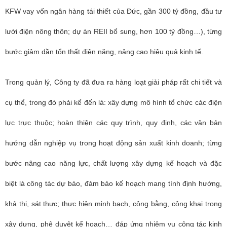
KFW vay vốn ngân hàng tái thiết của Đức, gần 300 tỷ đồng, đầu tư
lưới điện nông thôn; dự án REII bổ sung, hơn 100 tỷ đồng…), từng
bước giảm dần tổn thất điện năng, nâng cao hiệu quả kinh tế.
Trong quản lý, Công ty đã đưa ra hàng loạt giải pháp rất chi tiết và
cụ thể, trong đó phải kể đến là: xây dựng mô hình tổ chức các điện
lực trực thuộc; hoàn thiện các quy trình, quy định, các văn bản
hướng dẫn nghiệp vụ trong hoạt động sản xuất kinh doanh; từng
bước nâng cao năng lực, chất lượng xây dựng kế hoạch và đặc
biệt là công tác dự báo, đảm bảo kế hoạch mang tính định hướng,
khả thi, sát thực; thực hiện minh bạch, công bằng, công khai trong
xây dựng, phê duyệt kế hoạch… đáp ứng nhiệm vụ công tác kinh