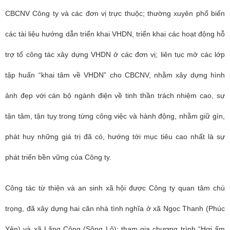
CBCNV Công ty và các đơn vị trực thuộc; thường xuyên phổ biến
các tài liệu hướng dẫn triển khai VHDN, triển khai các hoạt động hỗ
trợ tổ công tác xây dựng VHDN ở các đơn vị; liên tục mở các lớp
tập huấn “khai tâm về VHDN” cho CBCNV, nhằm xây dựng hình
ảnh đẹp với cán bộ ngành điện về tinh thần trách nhiệm cao, sự
tận tâm, tận tụy trong từng công việc và hành động, nhằm giữ gìn,
phát huy những giá trị đã có, hướng tới mục tiêu cao nhất là sự
phát triển bền vững của Công ty.
Công tác từ thiện và an sinh xã hội được Công ty quan tâm chú
trọng, đã xây dựng hai căn nhà tình nghĩa ở xã Ngọc Thanh (Phúc
Yên) và xã Lãng Công (Sông Lô); tham gia chương trình “Hơi ấm