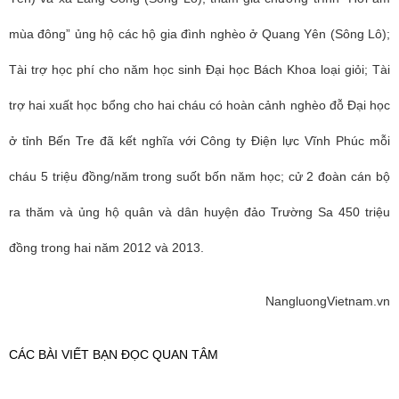
mùa đông” ủng hộ các hộ gia đình nghèo ở Quang Yên (Sông Lô);
Tài trợ học phí cho năm học sinh Đại học Bách Khoa loại giỏi; Tài
trợ hai xuất học bổng cho hai cháu có hoàn cảnh nghèo đỗ Đại học
ở tỉnh Bến Tre đã kết nghĩa với Công ty Điện lực Vĩnh Phúc mỗi
cháu 5 triệu đồng/năm trong suốt bốn năm học; cử 2 đoàn cán bộ
ra thăm và ủng hộ quân và dân huyện đảo Trường Sa 450 triệu
đồng trong hai năm 2012 và 2013.
NangluongVietnam.vn
CÁC BÀI VIẾT BẠN ĐỌC QUAN TÂM