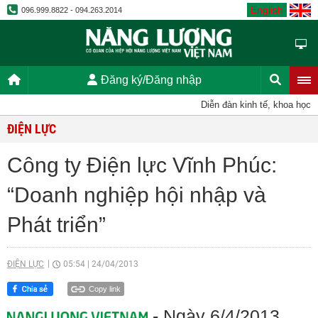
English
096.999.8822 - 094.263.2014
Đăng ký/Đăng nhập
Diễn đàn kinh tế, khoa học, kỹ 
ĐIỆN LỰC
Công ty Điện lực Vĩnh Phúc:
“Doanh nghiệp hội nhập và
Phát triển”
ĐIỆN LỰC
05:54
|
24/04/2013
Copy link
- Ngày 6/4/2013,