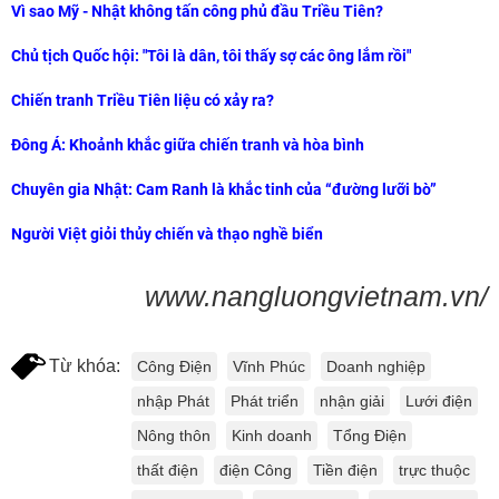
Vì sao Mỹ - Nhật không tấn công phủ đầu Triều Tiên?
Chủ tịch Quốc hội: "Tôi là dân, tôi thấy sợ các ông lắm rồi"
Chiến tranh Triều Tiên liệu có xảy ra?
Đông Á: Khoảnh khắc giữa chiến tranh và hòa bình
Chuyên gia Nhật: Cam Ranh là khắc tinh của “đường lưỡi bò”
Người Việt giỏi thủy chiến và thạo nghề biển
www.nangluongvietnam.vn/
Từ khóa:
Công Điện
Vĩnh Phúc
Doanh nghiệp
nhập Phát
Phát triển
nhận giải
Lưới điện
Nông thôn
Kinh doanh
Tổng Điện
thất điện
điện Công
Tiền điện
trực thuộc