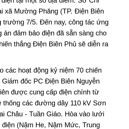
 điện tại một số địa điểm: Sở Chỉ
tại xã Mường Phăng (TP. Điện Biên
 trường 7/5. Đến nay, công tác ứng
ng án đảm bảo điện đã sẵn sàng cho
hiến thắng Điện Biên Phủ sẽ diễn ra
 các hoạt động kỷ niệm 70 chiến
, Giám đốc PC Điện Biên Nguyễn
iên được cung cấp điện chính từ
hệ thống các đường dây 110 kV Sơn
Lai Châu - Tuần Giáo. Hòa vào lưới
y điện (Nậm He, Nậm Mức, Trung