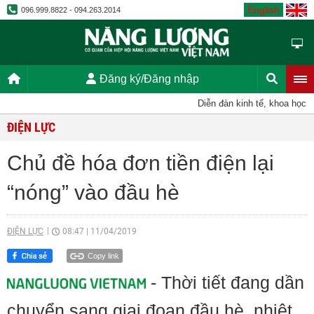
English
096.999.8822 - 094.263.2014
Đăng ký/Đăng nhập
Diễn đàn kinh tế, khoa học, kỹ 
ĐIỆN LỰC
Chủ đề hóa đơn tiền điện lại
“nóng” vào đầu hè
ĐIỆN LỰC
08:47
|
11/04/2019
Copy link
- Thời tiết đang dần
chuyển sang giai đoạn đầu hè, nhiệt