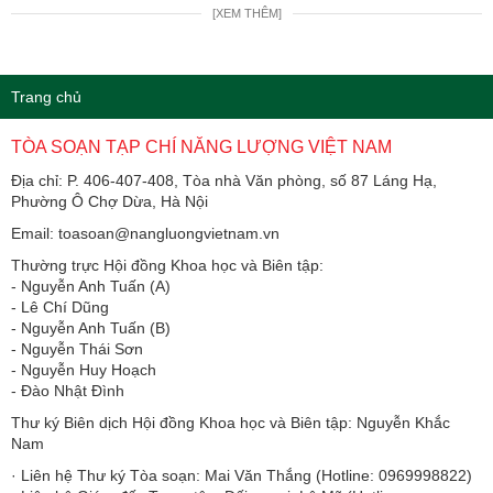
[XEM THÊM]
Trang chủ
TÒA SOẠN TẠP CHÍ NĂNG LƯỢNG VIỆT NAM
Địa chỉ: P. 406-407-408, Tòa nhà Văn phòng, số 87 Láng Hạ,
Phường Ô Chợ Dừa, Hà Nội
Email: toasoan@nangluongvietnam.vn
Thường trực Hội đồng Khoa học và Biên tập:
​​​​​​- Nguyễn Anh Tuấn (A)
- Lê Chí Dũng
- Nguyễn Anh Tuấn (B)
- Nguyễn Thái Sơn
- Nguyễn Huy Hoạch
- Đào Nhật Đình
Thư ký Biên dịch Hội đồng Khoa học và Biên tập: Nguyễn Khắc
Nam
· Liên hệ Thư ký Tòa soạn: Mai Văn Thắng (Hotline: 0969998822)