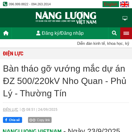
English
096.999.8822 - 094.263.2014
Đăng ký/Đăng nhập
Diễn đàn kinh tế, khoa học, kỹ thuật
ĐIỆN LỰC
Bàn tháo gỡ vướng mắc dự án
ĐZ 500/220kV Nho Quan - Phủ
Lý - Thường Tín
ĐIỆN LỰC
08:51
|
24/09/2025
Copy link
- Ngày 23/9/2025,