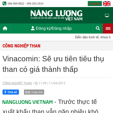
English
096.999.8822 - 094.263.2014
Đăng ký/Đăng nhập
Diễn đàn kinh tế, khoa học,
CÔNG NGHIỆP THAN
Vinacomin: Sẽ ưu tiên tiêu thụ
than có giá thành thấp
CÔNG NGHIỆP THAN
11:09
|
11/04/2013
Copy link
- Trước thực tế
xuất khẩu than vẫn gặp nhiều khó