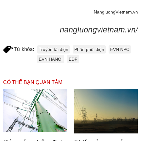
NangluongVietnam.vn
nangluongvietnam.vn/
Từ khóa:
Truyền tải điện
Phân phối điện
EVN NPC
EVN HANOI
EDF
CÓ THỂ BẠN QUAN TÂM