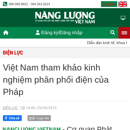
English
096.999.8822 - 094.263.2014
Đăng ký/Đăng nhập
Diễn đàn kinh tế, khoa học
ĐIỆN LỰC
Việt Nam tham khảo kinh
nghiệm phân phối điện của
Pháp
ĐIỆN LỰC
14:46
|
29/09/2015
Copy link
- Cơ quan Phát