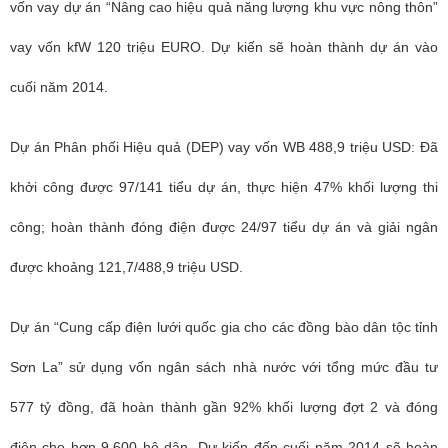
vốn vay dự án “Nâng cao hiệu quả năng lượng khu vực nông thôn”
vay vốn kfW 120 triệu EURO. Dự kiến sẽ hoàn thành dự án vào
cuối năm 2014.
Dự án Phân phối Hiệu quả (DEP) vay vốn WB 488,9 triệu USD: Đã
khởi công được 97/141 tiểu dự án, thực hiện 47% khối lượng thi
công; hoàn thành đóng điện được 24/97 tiểu dự án và giải ngân
được khoảng 121,7/488,9 triệu USD.
Dự án “Cung cấp điện lưới quốc gia cho các đồng bào dân tộc tỉnh
Sơn La” sử dụng vốn ngân sách nhà nước với tổng mức đầu tư
577 tỷ đồng, đã hoàn thành gần 92% khối lượng đợt 2 và đóng
điện cho hơn 9.600 hộ dân. Dự kiến đến cuối năm 2014 sẽ hoàn