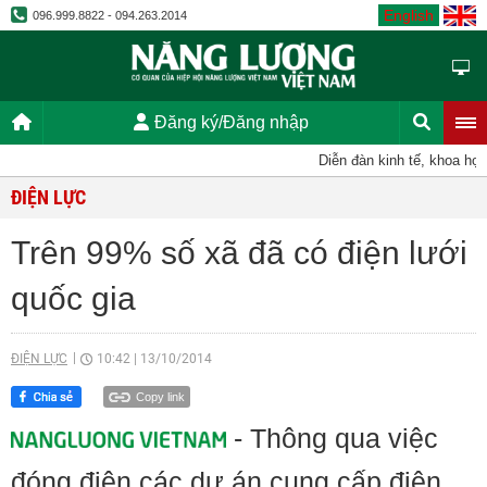
English
096.999.8822 - 094.263.2014
Đăng ký/Đăng nhập
Diễn đàn kinh tế, khoa học,
ĐIỆN LỰC
Trên 99% số xã đã có điện lưới
quốc gia
ĐIỆN LỰC
10:42
|
13/10/2014
Copy link
- Thông qua việc
đóng điện các dự án cung cấp điện