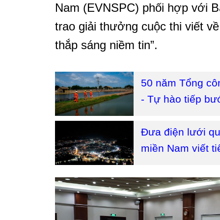
Nam (EVNSPC) phối hợp với Bá
trao giải thưởng cuộc thi viết
thắp sáng niềm tin”.
50 năm Tổng công
- Tự hào tiếp bư
Đưa điện lưới qu
miền Nam viết ti