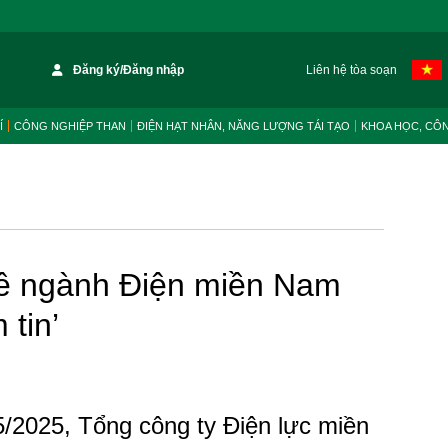
Đăng ký/Đăng nhập
Liên hệ tòa soạn
Í
CÔNG NGHIỆP THAN
ĐIỆN HẠT NHÂN, NĂNG LƯỢNG TÁI TẠO
KHOA HỌC, CÔ
t về ngành Điện miền Nam
 tin’
5/2025, Tổng công ty Điện lực miền