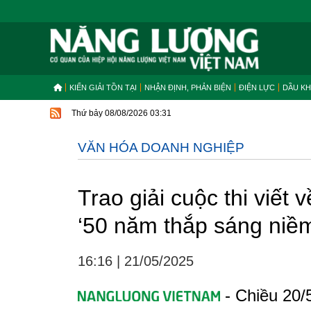
KIẾN GIẢI TỒN TẠI
NHẬN ĐỊNH, PHẢN BIỆN
ĐIỆN LỰC
DẦU KH
Thứ bảy 08/08/2026 03:31
VĂN HÓA DOANH NGHIỆP
Trao giải cuộc thi viế
‘50 năm thắp sáng niềm
16:16
|
21/05/2025
- Chiều 20/