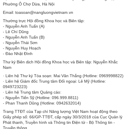
Phường Ô Chợ Dừa, Hà Nội
Email: toasoan@nangluongvietnam.vn
Thường trực Hội đồng Khoa học và Biên tập:
​​​​​​- Nguyễn Anh Tuấn (A)
- Lê Chí Dũng
- Nguyễn Anh Tuấn (B)
- Nguyễn Thái Sơn
- Nguyễn Huy Hoạch
- Đào Nhật Đình
Thư ký Biên dịch Hội đồng Khoa học và Biên tập: Nguyễn Khắc
Nam
· Liên hệ Thư ký Tòa soạn: Mai Văn Thắng (Hotline: 0969998822)
· Liên hệ Giám đốc Trung tâm Đối ngoại: Lê Mỹ (Hotline:
0949723223)
· Liên hệ Trung tâm Quảng cáo:
- Nguyễn Tiến Sỹ (Hotline: 096.999.8811)
- Phan Thanh Dũng (Hotline: 0942632014)
Trang TTĐT của Tạp chí Năng lượng Việt Nam hoạt động theo
Giấy phép số: 66/GP-TTĐT, cấp ngày 30/3/2018 của Cục Quản lý
Phát thanh, Truyền hình và Thông tin Điện tử - Bộ Thông tin -
Truyền thông.