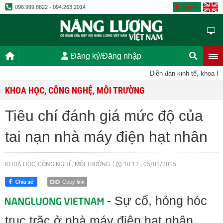
English
096.999.8822 - 094.263.2014
Đăng ký/Đăng nhập
Diễn đàn kinh tế, khoa học
KHOA HỌC, CÔNG NGHỆ, MÔI TRƯỜNG
Tiêu chí đánh giá mức độ của
tai nạn nhà máy điện hạt nhân
KHOA HỌC, CÔNG NGHỆ, MÔI TRƯỜNG
10:12
|
05/01/2015
Copy link
- Sự cố, hỏng hóc
trục trặc ở nhà máy điện hạt nhân