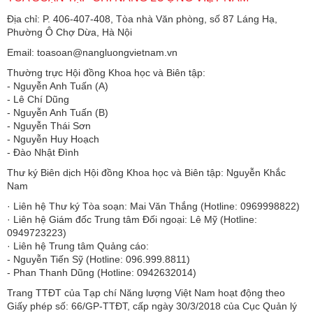
Địa chỉ: P. 406-407-408, Tòa nhà Văn phòng, số 87 Láng Hạ,
Phường Ô Chợ Dừa, Hà Nội
Email: toasoan@nangluongvietnam.vn
Thường trực Hội đồng Khoa học và Biên tập:
​​​​​​- Nguyễn Anh Tuấn (A)
- Lê Chí Dũng
- Nguyễn Anh Tuấn (B)
- Nguyễn Thái Sơn
- Nguyễn Huy Hoạch
- Đào Nhật Đình
Thư ký Biên dịch Hội đồng Khoa học và Biên tập: Nguyễn Khắc
Nam
· Liên hệ Thư ký Tòa soạn: Mai Văn Thắng (Hotline: 0969998822)
· Liên hệ Giám đốc Trung tâm Đối ngoại: Lê Mỹ (Hotline:
0949723223)
· Liên hệ Trung tâm Quảng cáo:
- Nguyễn Tiến Sỹ (Hotline: 096.999.8811)
- Phan Thanh Dũng (Hotline: 0942632014)
Trang TTĐT của Tạp chí Năng lượng Việt Nam hoạt động theo
Giấy phép số: 66/GP-TTĐT, cấp ngày 30/3/2018 của Cục Quản lý