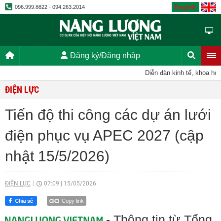
English
096.999.8822 - 094.263.2014
Đăng ký/Đăng nhập
Diễn đàn kinh tế, khoa học, k
ĐIỆN LỰC
Tiến độ thi công các dự án lưới
điện phục vụ APEC 2027 (cập
nhật 15/5/2026)
ĐIỆN LỰC
07:09
|
15/05/2026
Copy link
- Thông tin từ Tổng