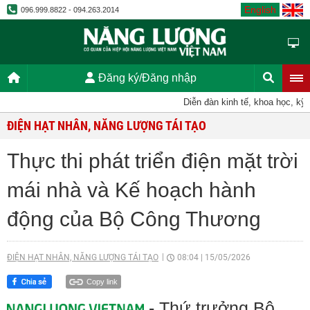
English
096.999.8822 - 094.263.2014
Đăng ký/Đăng nhập
Diễn đàn kinh tế, khoa học, kỹ thu
ĐIỆN HẠT NHÂN, NĂNG LƯỢNG TÁI TẠO
Thực thi phát triển điện mặt trời
mái nhà và Kế hoạch hành
động của Bộ Công Thương
ĐIỆN HẠT NHÂN, NĂNG LƯỢNG TÁI TẠO
08:04
|
15/05/2026
Copy link
- Thứ trưởng Bộ