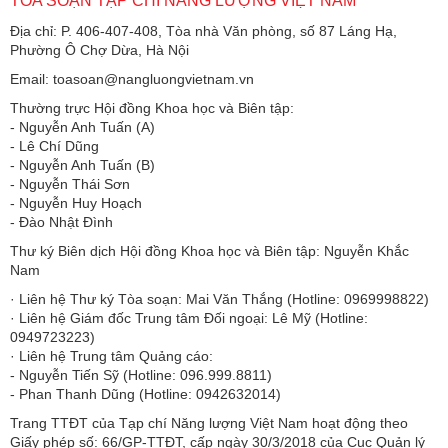
TÒA SOẠN TẠP CHÍ NĂNG LƯỢNG VIỆT NAM
Địa chỉ: P. 406-407-408, Tòa nhà Văn phòng, số 87 Láng Hạ,
Phường Ô Chợ Dừa, Hà Nội
Email: toasoan@nangluongvietnam.vn
Thường trực Hội đồng Khoa học và Biên tập:
​​​​​​- Nguyễn Anh Tuấn (A)
- Lê Chí Dũng
- Nguyễn Anh Tuấn (B)
- Nguyễn Thái Sơn
- Nguyễn Huy Hoạch
- Đào Nhật Đình
Thư ký Biên dịch Hội đồng Khoa học và Biên tập: Nguyễn Khắc
Nam
· Liên hệ Thư ký Tòa soạn: Mai Văn Thắng (Hotline: 0969998822)
· Liên hệ Giám đốc Trung tâm Đối ngoại: Lê Mỹ (Hotline:
0949723223)
· Liên hệ Trung tâm Quảng cáo:
- Nguyễn Tiến Sỹ (Hotline: 096.999.8811)
- Phan Thanh Dũng (Hotline: 0942632014)
Trang TTĐT của Tạp chí Năng lượng Việt Nam hoạt động theo
Giấy phép số: 66/GP-TTĐT, cấp ngày 30/3/2018 của Cục Quản lý