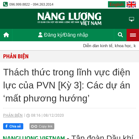
English
096.999.8822 - 094.263.2014
Đăng ký/Đăng nhập
Diễn đàn kinh tế, khoa học, kỹ thu
PHẢN BIỆN
Thách thức trong lĩnh vực điện
lực của PVN [Kỳ 3]: Các dự án
‘mất phương hướng’
PHẢN BIỆN
08:16
|
08/12/2020
Copy link
- Tập đoàn Dầu khí